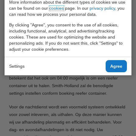
More information about the different types of cookies we use
can be found on our
cookies
page. In our
privacy policy
, you
Met de vroege openstelling van depot 2 biedt United
can read how we process your personal data.
Waalhaven Terminals wegvervoerders meer mogelijkheden
By clicking "Agree", you consent to the use of all cookies,
voor het inleveren en uithalen van lege containers. Zo
including functional, analytical, and advertising/tracking
hebben al veel wegvervoerders aangegeven eerder naar
cookies. These are used for optimizing the website and
hun klanten te willen vertrekken, aangezien de files in
personalizing ads. If you do not want this, click "Settings" to
adjust your cookie preferences.
Nederland niet afnemen.
De nachtelijke uren zullen ook benut worden het PTI-en van
Settings
Agree
reefer containers, in samenwerking met Smith-Holland. Dit
betekent dat het ook om 04:00 mogelijk is om een reefer
container uit te halen. Smith-Holland zal de benodigde
settings instellen conform boeking reefer container.
Voor de nachtdienst wordt een voormeld systeem ontwikkeld
voor zowel inleveren, als uithalen. Op deze manier kunnen
wij uw afhandeling planmatig en efficiënt behandelen. Voor
dag- en avondafhandelingen is dit niet nodig. Uw