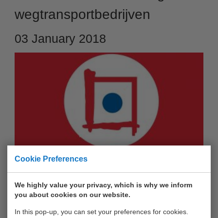
wegtransportbedrijven
03 January 2018
Cookie Preferences
Sinds 4 september is depot 2 van United Waalhaven
Terminals ook open in de nacht. Vanaf 15 januari 2018 ook
We highly value your privacy, which is why we inform
voor wegtransportbedrijven. Van dinsdag tot en met vrijdag is
you about cookies on our website.
depot 2 extra open vanaf 04:00 uur. Zaterdag blijft
In this pop-up, you can set your preferences for cookies.
ongewijzigd, namelijk van 06:00 uur tot en met 12:00 uur.