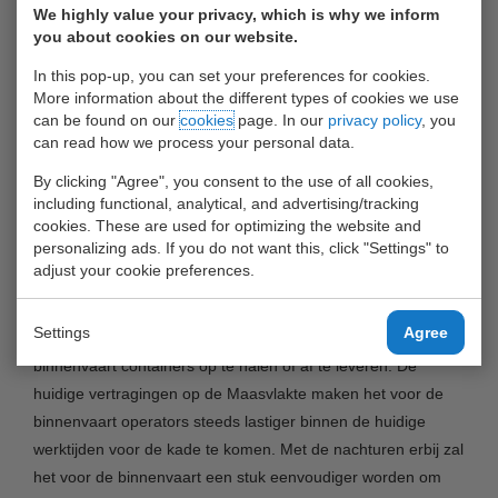
breidt haar 24 uurs opening uit naar Waalhaven terminal.
We highly value your privacy, which is why we inform
you about cookies on our website.
Met ingang van april zal het depot aan de Waalhaven West
Zijde 60 (Haven 2245) op werkdagen 24 uur per dag
In this pop-up, you can set your preferences for cookies.
opengesteld worden voor truck en binnenvaart. De
More information about the different types of cookies we use
can be found on our
cookies
page. In our
privacy policy
, you
uitbreiding is ingegeven door de wens van klanten en het
can read how we process your personal data.
succes van de nachtelijke opening aan de Bunschoten weg
“Depot 2”. Indien specifiek voor de nacht aangevraagd,
By clicking "Agree", you consent to the use of all cookies,
including functional, analytical, and advertising/tracking
kunnen ook via de weg containers afgehaald of ingeleverd
cookies. These are used for optimizing the website and
worden.
personalizing ads. If you do not want this, click "Settings" to
adjust your cookie preferences.
General Manager Rob Wervenbos van United Waalhaven
Terminals: “De doelstelling is het bieden van ruimere
Settings
Agree
mogelijkheden aan onze klanten om bijvoorbeeld via de
binnenvaart containers op te halen of af te leveren. De
huidige vertragingen op de Maasvlakte maken het voor de
binnenvaart operators steeds lastiger binnen de huidige
werktijden voor de kade te komen. Met de nachturen erbij zal
het voor de binnenvaart een stuk eenvoudiger worden om