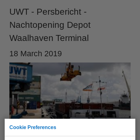
UWT - Persbericht -
Nachtopening Depot
Waalhaven Terminal
18 March 2019
Cookie Preferences
Rotterdam, 18 Maart 2019 – United Waalhaven Terminals