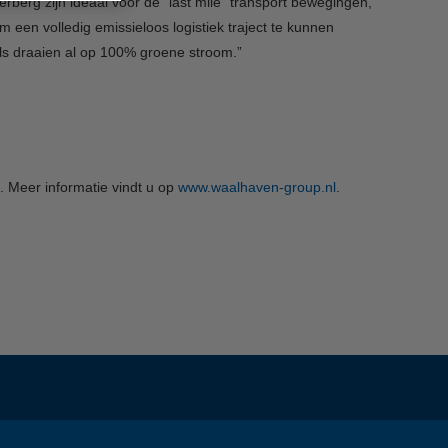
rberg zijn ideaal voor de “last mile” transport bewegingen,
m een volledig emissieloos logistiek traject te kunnen
ls draaien al op 100% groene stroom.”
. Meer informatie vindt u op
www.waalhaven-group.nl
.