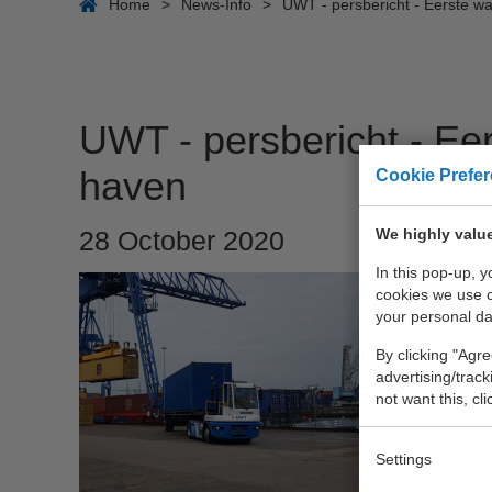
Home
>
News-Info
>
UWT - persbericht - Eerste wa
UWT - persbericht - Eer
haven
Cookie Prefe
We highly value
28 October 2020
In this pop-up, 
Rotterda
cookies we use 
trekker 
your personal da
zoveel m
By clicking "Agre
vanwege 
advertising/trac
not want this, cl
United W
Settings
Commerci