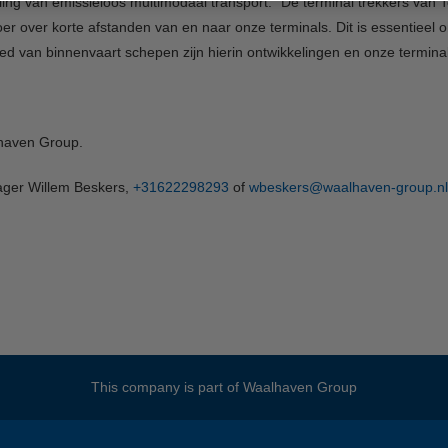
ling van emissieloos multimodaal transport: “De terminal trekkers van Te
oer over korte afstanden van en naar onze terminals. Dit is essentieel o
ed van binnenvaart schepen zijn hierin ontwikkelingen en onze termina
lhaven Group.
ger Willem Beskers,
+31622298293
of
wbeskers@waalhaven-group.nl
This company is part of
Waalhaven Group