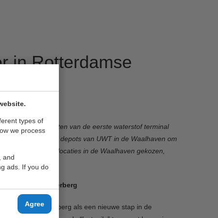
er in Rotterdamse
website.
ferent types of
arten met het testen van de eerste waterstof terminal
how we process
worden ingezet op de depots van UWT in de Waalhaven om
 het testen de UWT locaties in de Waalhaven gekozen,
, and
ion te Rhoon.
g ads. If you do
inal trekker van Terberg
Agree
t tractor van Terberg als een nieuwe stap in de