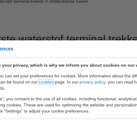
terstof terminal trekker in Rotterdamse haven
ste waterstof terminal trekk
rences
 your privacy, which is why we inform you about cookies on our 
you can set your preferences for cookies. More information about the dif
m, 28 Oktober 2020 – United Waalhaven Terminals (UWT) en Terberg st
can be found on our
cookies
page. In our
privacy policy
, you can read 
in de Rotterdamse haven. De concept tractor zal de komende weken 
ta.
ogelijk data te verzamelen in de normale operatie. Terberg heeft voor
e", you consent to the use of all cookies, including functional, analytical
de continue operatie en het in de nabijheid gelegen waterstof tankstat
king cookies. These are used for optimizing the website and personalizin
ick "Settings" to adjust your cookie preferences.
aalhaven Terminals start met testen van de eerste waterstof term
eel manager Willem Beskers van de Waalhaven Groep ziet deze concep