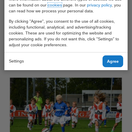
tenue
can be found on our
cookies
page. In our
privacy policy
, you
can read how we process your personal data.
Hierbij de teamfoto per september 2014 en een actiefoto
By clicking "Agree", you consent to the use of all cookies,
van de wedstrijd tegen SVC'08, welke door CWO is
including functional, analytical, and advertising/tracking
gewonnen!
cookies. These are used for optimizing the website and
personalizing ads. If you do not want this, click "Settings" to
adjust your cookie preferences.
United Waalhaven Terminals is trots om dit winnende team te
sponsoren: "Het is fantastisch om deze talentjes zo te zien
genieten en we rekenen erop dat ze nog vaak zullen
Settings
Agree
winnen."