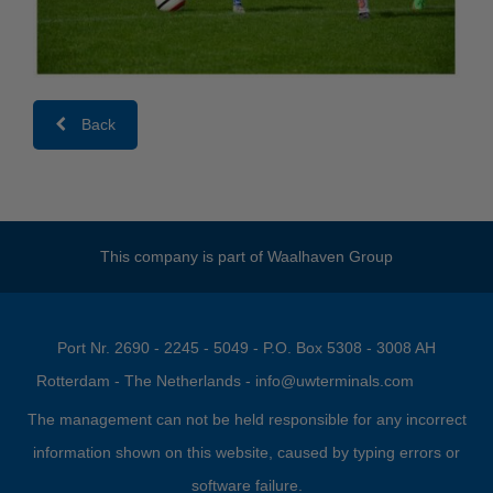
Back
This company is part of
Waalhaven Group
Port Nr. 2690 - 2245 - 5049 - P.O. Box 5308 - 3008 AH
Rotterdam - The Netherlands -
info@uwterminals.com
The management can not be held responsible for any incorrect
information shown on this website, caused by typing errors or
software failure.