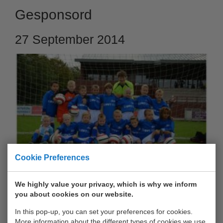
Gesponsord
27 September 2014
Cookie Preferences
De jongste talenten van CWO VoetbalsGoal speelden
afgelopen zaterdag de eerste wedstrijd in hun nieuwe tenue
We highly value your privacy, which is why we inform
you about cookies on our website.
voorzien van het UWT-logo.
In this pop-up, you can set your preferences for cookies.
SEPTEMBER 2014 - CWO VoetbalsGoal - speelt in nieuw
More information about the different types of cookies we use