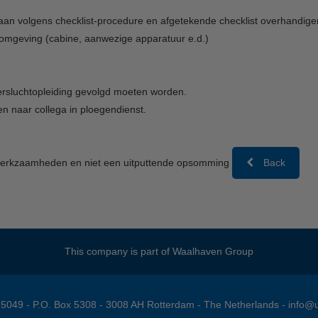
kraan volgens checklist-procedure en afgetekende checklist overhandi
mgeving (cabine, aanwezige apparatuur e.d.)
persluchtopleiding gevolgd moeten worden.
 naar collega in ploegendienst.
e werkzaamheden en niet een uitputtende opsomming
Back
This company is part of
Waalhaven Group
- 5049 - P.O. Box 5308 - 3008 AH Rotterdam - The Netherlands -
info@