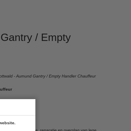
Gantry / Empty
Gottwald - Aumund Gantry / Empty Handler Chauffeur
uffeur
website.
 opnemen van schade, reparatie en overslag van lege