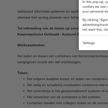
In this pop-up, 
containe
cookies we use 
webbased informatie-systemen en applicaties, voor vrijstel
your personal da
allemaal met aanleg plaatsen voor lichters.
By clicking "Agre
advertising/trac
Ter uitbreiding van de teams op onze depots, zoeken w
not want this, cl
Kraanmachinist Gottwald - Aumund Gantry / Empty Han
Settings
Werkzaamheden:
Het laden en lossen van containers van binnenvaartschepen 
aangegeven locatie dan wel vrachtwagen.
Taken:
Het volgens laadplan lossen en laden van containers 
Het veilig en schadevrij verplaatsen containers met 
Het controleren in het geautomatiseerd systeem of d
Het verwerken van de containers in het systeem.
Contacten houden met collega’s buiten en de voorman