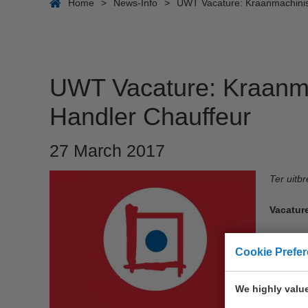
Home
>
News-Info
>
UWT Vacature: Kraanmachinis
UWT Vacature: Kraanma
Handler Chauffeur
27 March 2017
Ter uitb
Vacatur
De activ
Cookie Prefe
Op- en o
Reparati
We highly value
United W