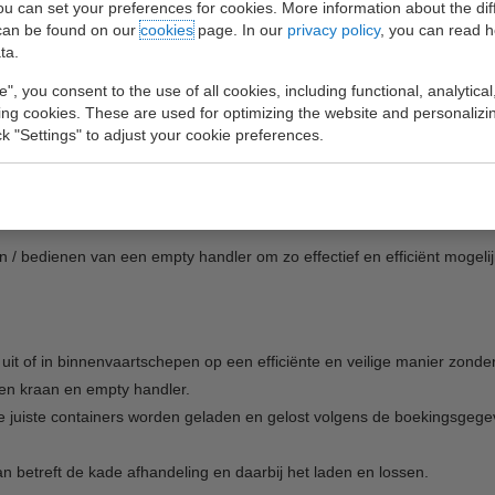
you can set your preferences for cookies. More information about the dif
rs. De terminals zijn goed uitgerust voor het schoonmaken en reparere
can be found on our
cookies
page. In our
privacy policy
, you can read 
len en EDI, staan garant voor up-to-date en accurate informatie. UWT o
ta.
e", you consent to the use of all cookies, including functional, analytical
king cookies. These are used for optimizing the website and personalizin
ij een
ick "Settings" to adjust your cookie preferences.
dler Chauffeur
/ bedienen van een empty handler om zo effectief en efficiënt mogelijk
uit of in binnenvaartschepen op een efficiënte en veilige manier zond
een kraan en empty handler.
e juiste containers worden geladen en gelost volgens de boekingsgege
 betreft de kade afhandeling en daarbij het laden en lossen.