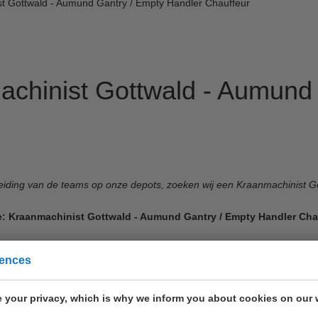
t Gottwald - Aumund Gantry / Empty Handler Chauffeur
chinist Gottwald - Aumund 
reiding van de teams op onze depots, zoeken wij een Kraanmachinist 
e: Kraanmachinist Gottwald - Aumund Gantry / Empty Handler Cha
iteiten van UWT bestaan uit:
rences
verslag van lege containers
e en schoonmaken van alle soorten containers waaronder reefers
 your privacy, which is why we inform you about cookies on our 
aalhaven Terminals is gespecialiseerd in de behandeling, opslag, het